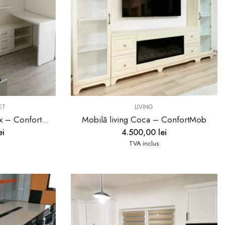
ET
LIVING
Mobilă cameră copii Alex – ConfortMob
Mobilă living Coca – ConfortMob
ei
4.500,00
lei
TVA inclus