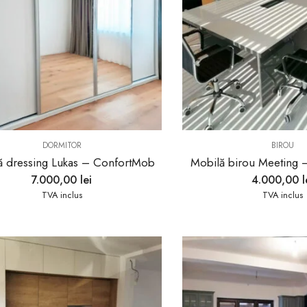
DORMITOR
BIROU
ă dressing Lukas – ConfortMob
Mobilă birou Meeting
7.000,00
lei
4.000,00
l
TVA inclus
TVA inclus