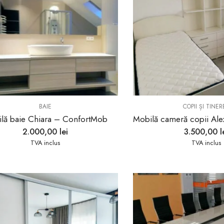
BAIE
COPII ȘI TINER
lă baie Chiara – ConfortMob
2.000,00
lei
3.500,00
l
TVA inclus
TVA inclus