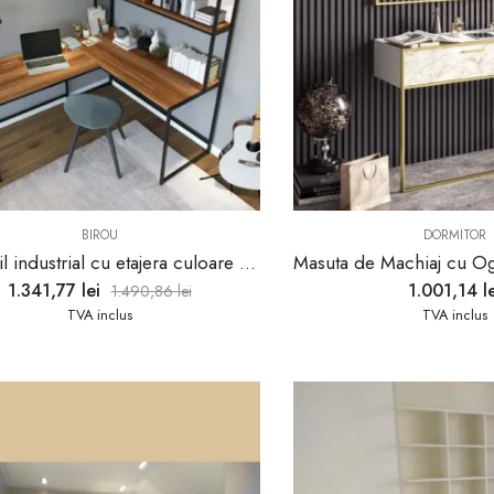
BIROU
DORMITOR
Birou stil industrial cu etajera culoare Nuc
1.341,77
lei
1.001,14
l
1.490,86
lei
TVA inclus
TVA inclus