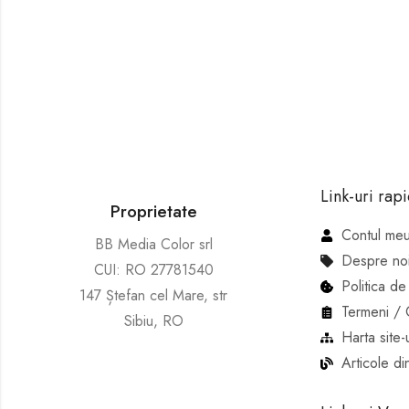
Link-uri rapi
Proprietate
Contul me
BB Media Color srl
Despre no
CUI: RO 27781540
Politica de
147 Ștefan cel Mare, str
Termeni / C
Sibiu, RO
Harta site-u
Articole di