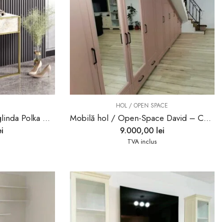
HOL / OPEN SPACE
Masuta de Machiaj cu Oglinda Polka Aynali – White
Mobilă hol / Open-Space David – ConfortMob
ei
9.000,00
lei
TVA inclus