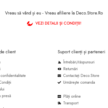
Vreau să vând și eu - Vreau afiliere la Deco.Store.Ro
VEZI DETALII ȘI CONDIȚII!
de client
Suport clienți și parteneri
u
Întrebări/răspunsuri
i
Returnări
 confidentialitate
Contactați Deco.Store
ondiții
Urmărește comanda
lui
n presă
Plăți online
Transport