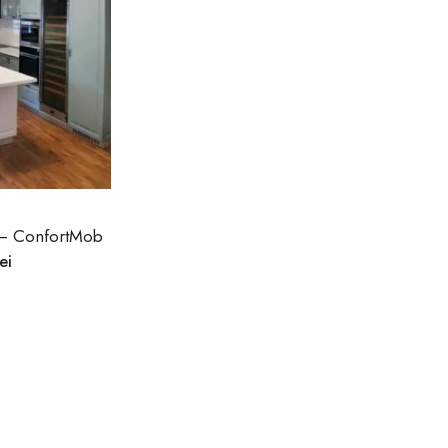
s – ConfortMob
lei